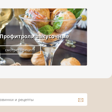
Профитроли закусочные
смотреть рецепт