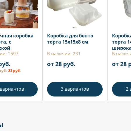
чная коробка
Коробка для бенто
Коробк
та, с
торта 15х15х8 см
торта 1
жкой
широка
ии: 1597
В наличии: 231
В налич
руб.
от 28 руб.
от 28 
руб.:
23 руб.
 вариантов
3 вариантов
2 
ы