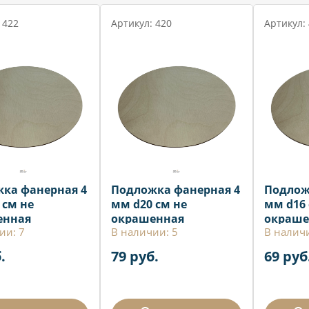
 422
Артикул: 420
Артикул:
ка фанерная 4
Подложка фанерная 4
Подлож
 см не
мм d20 см не
мм d16 
енная
окрашенная
окраше
ии: 7
В наличии: 5
В налич
.
79 руб.
69 руб