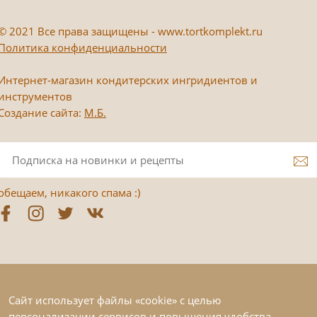
©
2021 Все права защищены - www.tortkomplekt.ru
Политика конфиденциальности
Интернет-магазин кондитерских ингридиентов и
инструментов
Создание сайта:
М.Б.
обещаем, никакого спама :)
Сайт использует файлы «cookie» с целью
персонализации сервисов и повышения удобства