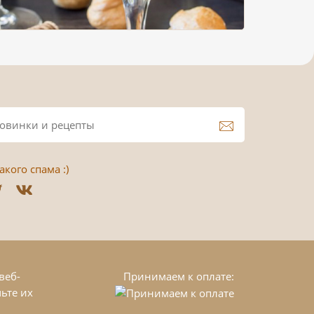
кого спама :)
веб-
Принимаем к оплате:
ьте их