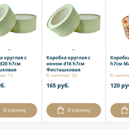
а круглая с
Коробка круглая с
Коробка
d20 h7см
окном d16 h7см
h7см М
шковая
Фисташковая
ии: 15
В наличии: 26
В наличи
б.
165 руб.
120 ру
В корзину
В корзину