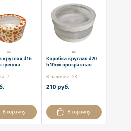
 круглая d16
Коробка круглая d20
атрешка
h10см прозрачная
и: 7
В наличии: 53
б.
210 руб.
В корзину
В корзину