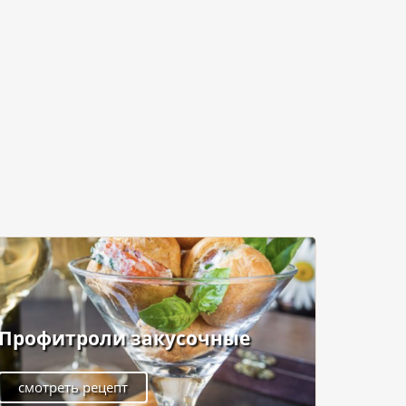
Профитроли закусочные
смотреть рецепт