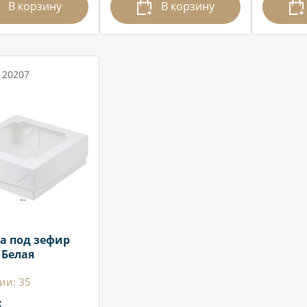
В корзину
В корзину
 20207
а под зефир
 Белая
ии: 35
.