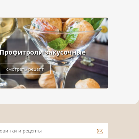
Профитроли закусочные
смотреть рецепт