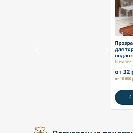
Прозра
для тор
подло
В налич
от 32 
от 10 000 
4