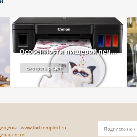
ы
Особенности пищевой печ...
смотреть рецепт
ищены - www.tortkomplekt.ru
циальности