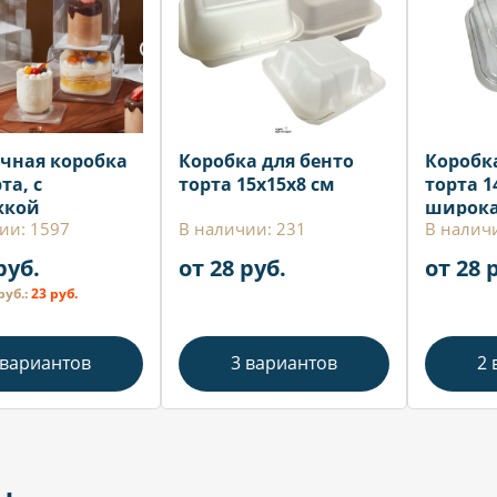
чная коробка
Коробка для бенто
Коробк
та, с
торта 15х15х8 см
торта 1
жкой
широка
ии: 1597
В наличии: 231
В налич
руб.
от 28 руб.
от 28 
руб.:
23 руб.
 вариантов
3 вариантов
2 