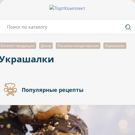
Каталог продукции
Декор
Посыпки кондитерские
Украшалки
Украшалки
Популярные рецепты