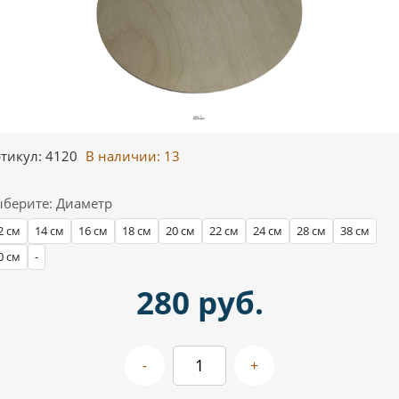
тикул: 4120
В наличии:
13
берите: Диаметр
2 см
14 см
16 см
18 см
20 см
22 см
24 см
28 см
38 см
0 см
-
280 руб.
-
+