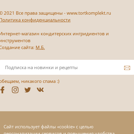
©
2021 Все права защищены - www.tortkomplekt.ru
Политика конфиденциальности
Интернет-магазин кондитерских ингридиентов и
инструментов
Создание сайта:
М.Б.
обещаем, никакого спама :)
Сайт использует файлы «cookie» с целью
персонализации сервисов и повышения удобства