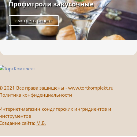
Профитроли закусочные
смотреть рецепт
©
2021 Все права защищены - www.tortkomplekt.ru
Политика конфиденциальности
Интернет-магазин кондитерских ингридиентов и
инструментов
Создание сайта:
М.Б.