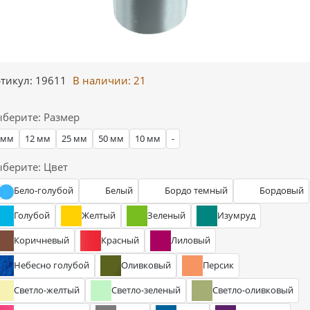
тикул: 19611
В наличии:
21
берите: Размер
 мм
12 мм
25 мм
50 мм
10 мм
-
берите: Цвет
Бело-голубой
Белый
Бордо темный
Бордовый
Голубой
Желтый
Зеленый
Изумруд
Коричневый
Красный
Лиловый
Небесно голубой
Оливковый
Персик
Светло-желтый
Светло-зеленый
Светло-оливковый