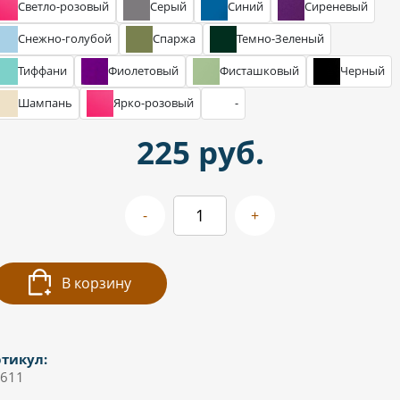
Светло-розовый
Серый
Синий
Сиреневый
Снежно-голубой
Спаржа
Темно-Зеленый
Тиффани
Фиолетовый
Фисташковый
Черный
Шампань
Ярко-розовый
-
225 руб.
-
+
В корзину
тикул:
611