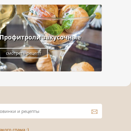
Профитроли закусочные
смотреть рецепт
кого спама :)