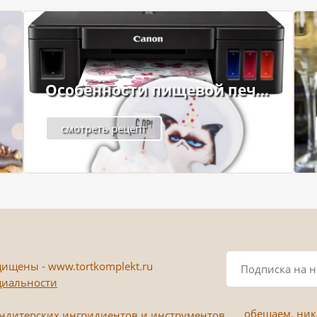
Особенности пищевой печ...
смотреть рецепт
ищены - www.tortkomplekt.ru
циальности
обещаем, ника
ондитерских ингридиентов и инструментов