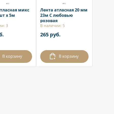
атласная микс
Лента атласная 20 мм
шт х 5м
23м С любовью
розовая
и: 3
В наличии: 5
б.
265 руб.
В корзину
В корзину