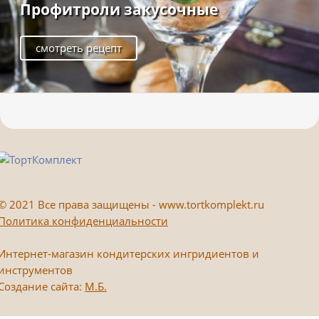
Профитроли закусочные
смотреть рецепт
©
2021 Все права защищены - www.tortkomplekt.ru
Политика конфиденциальности
Интернет-магазин кондитерских ингридиентов и
инструментов
Создание сайта:
М.Б.