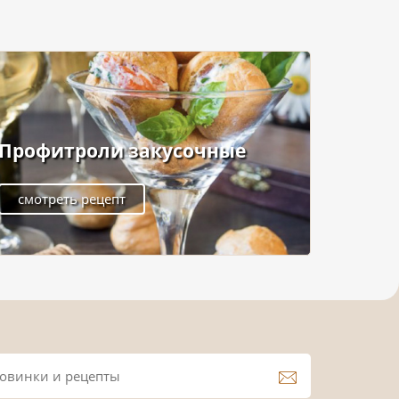
Профитроли закусочные
смотреть рецепт