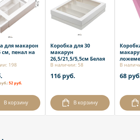
а для макарон
Коробка для 30
Коробка
 см, пенал на
макарун
макару
26,5/21,5/5,5см Белая
ложем
ии: 198
В наличии: 58
В налич
21*11*5
.
116 руб.
68 руб
руб.:
52 руб.
В корзину
В корзину