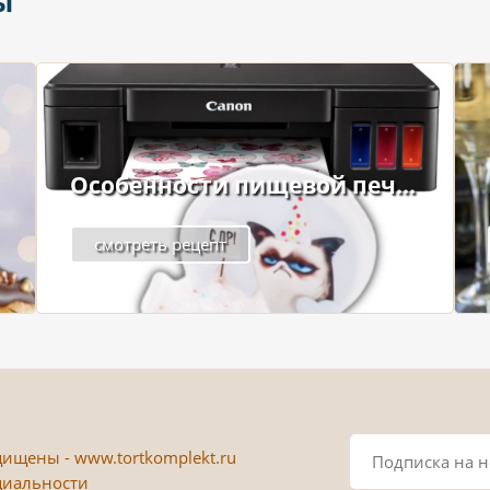
ы
Особенности пищевой печ...
смотреть рецепт
ищены - www.tortkomplekt.ru
циальности