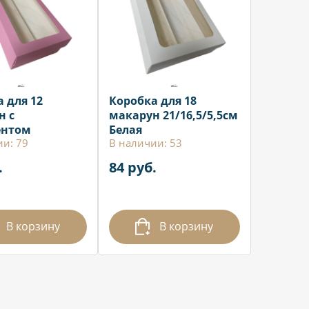
 для 12
Коробка для 18
н с
макарун 21/16,5/5,5см
ентом
Белая
ии: 79
В наличии: 53
,5см Розовая
.
84 руб.
В корзину
В корзину