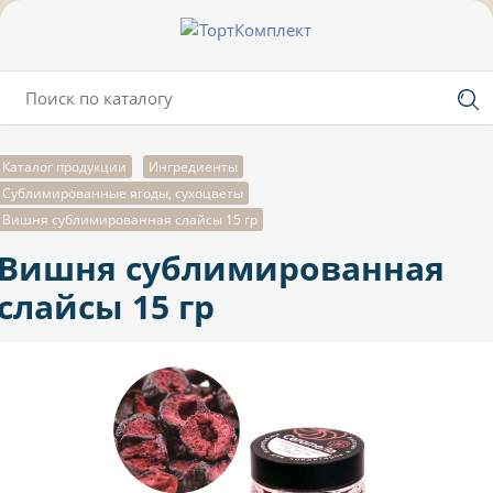
Каталог продукции
Ингредиенты
Сублимированные ягоды, сухоцветы
Вишня сублимированная слайсы 15 гр
Вишня сублимированная
слайсы 15 гр