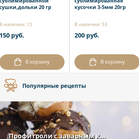
сублимированной
сублимированная
сушки,дольки 20 гр
кусочки 3-5мм 20гр
В наличии: 15
В наличии: 53
150 руб.
200 руб.
В корзину
В корзину
Популярные рецепты
Профитроли с заварным к...