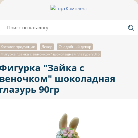
Каталог продукции
Декор
Съедобный декор
Фигурка "Зайка с веночком" шоколадная глазурь 90гр
Фигурка "Зайка с
веночком" шоколадная
глазурь 90гр