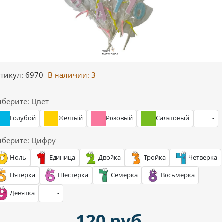
тикул: 6970
В наличии:
3
берите: Цвет
Голубой
Желтый
Розовый
Салатовый
-
берите: Цифру
Ноль
Единица
Двойка
Тройка
Четверка
Пятерка
Шестерка
Семерка
Восьмерка
Девятка
-
120 руб.