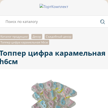
Каталог продукции
Декор
Съедобный декор
Топпер цифра карамельная h6см
Топпер цифра карамельная
h6см