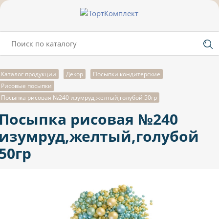
Каталог продукции
Декор
Посыпки кондитерские
Рисовые посыпки
Посыпка рисовая №240 изумруд,желтый,голубой 50гр
Посыпка рисовая №240
изумруд,желтый,голубой
50гр