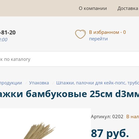
О компании
Доставка
-81-20
В избранном - 0
перейти
0:00
 продукции
Упаковка
Шпажки, палочки для кейк-попс, труб
/
/
жки бамбуковые 25см d3м
Артикул: 0202
В на
87 руб.