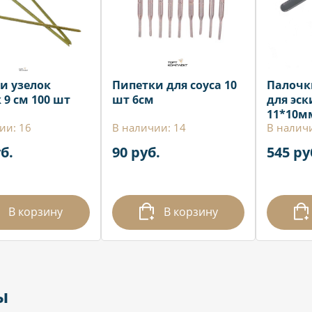
и узелок
Пипетки для соуса 10
Палочк
 9 см 100 шт
шт 6см
для эс
11*10м
ии: 16
В наличии: 14
В наличи
б.
90 руб.
545 ру
В корзину
В корзину
ы