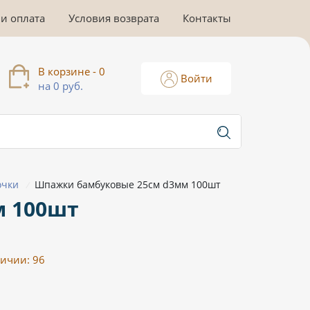
 и оплата
Условия возврата
Контакты
В корзине - 0
Войти
на 0 руб.
очки
Шпажки бамбуковые 25см d3мм 100шт
/
м 100шт
личии:
96