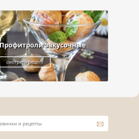
Профитроли закусочные
смотреть рецепт