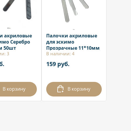
и акриловые
Палочки акриловые
кимо Серебро
для эскимо
м 50шт
Прозрачные 11*10мм
и: 3
В наличии: 4
10шт
б.
159 руб.
В корзину
В корзину