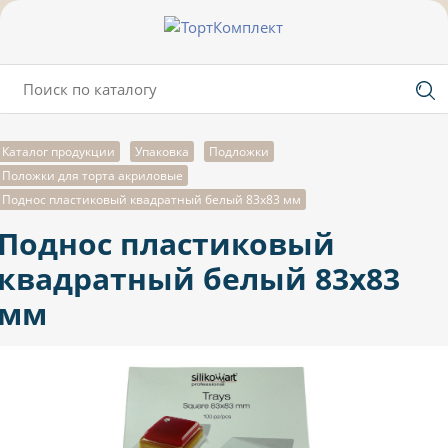
Каталог продукции
Упаковка
Подложки
Положки для торта акриловые
Поднос пластиковый квадратный белый 83х83 мм
Поднос пластиковый
квадратный белый 83х83
мм