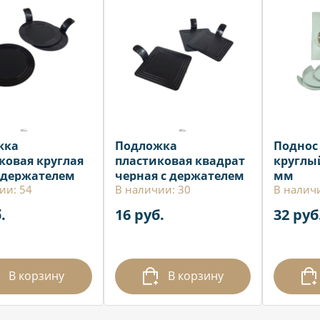
жка
Подложка
Поднос
ковая круглая
пластиковая квадрат
круглы
с держателем
черная с держателем
мм
ии: 54
В наличии: 30
В налич
7,2х7,2см
.
16 руб.
32 руб
В корзину
В корзину