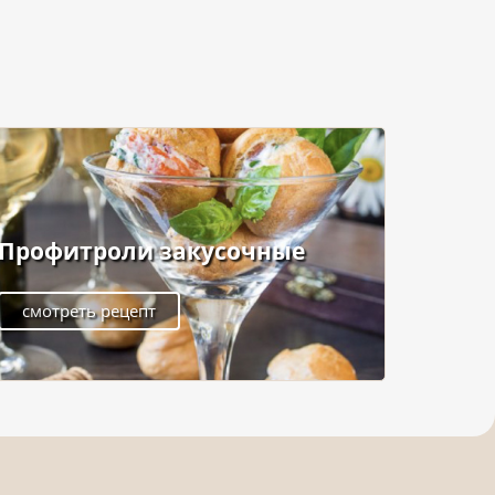
Профитроли закусочные
смотреть рецепт