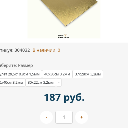
тикул: 304032
В наличии:
0
берите: Размер
улет 29,5х10,8см 1,5мм
40х30см 3,2мм
37х28см 3,2мм
0х40см 3,2мм
30х22см 3,2мм
-
187 руб.
-
+