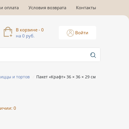
 и оплата
Условия возврата
Контакты
В корзине - 0
Войти
на 0 руб.
пиццы и тортов
Пакет «Крафт» 36 × 36 × 29 см
/
личии:
0