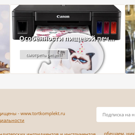
Особенности пищевой печ...
смотреть рецепт
ищены - www.tortkomplekt.ru
циальности
обещаем, ника
ондитерских ингридиентов и инструментов