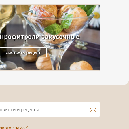
Профитроли закусочные
смотреть рецепт
кого спама :)