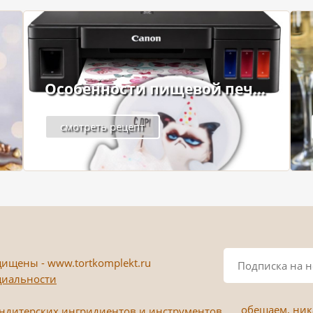
Особенности пищевой печ...
смотреть рецепт
ищены - www.tortkomplekt.ru
циальности
обещаем, ника
ондитерских ингридиентов и инструментов