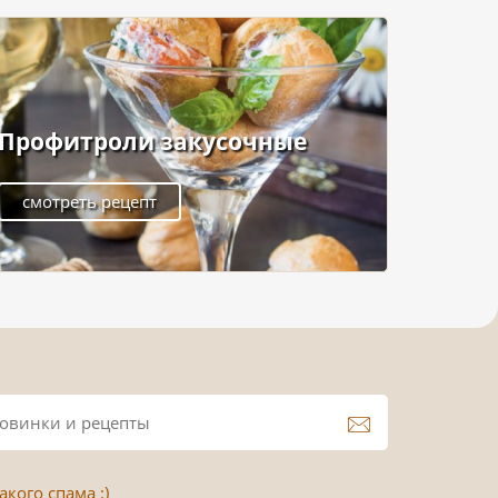
Профитроли закусочные
смотреть рецепт
кого спама :)