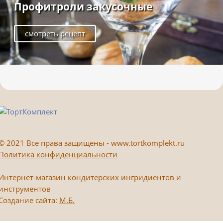
Профитроли закусочные
смотреть рецепт
©
2021 Все права защищены - www.tortkomplekt.ru
Политика конфиденциальности
Интернет-магазин кондитерских ингридиентов и
инструментов
Создание сайта:
М.Б.