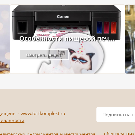
Особенности пищевой печ...
смотреть рецепт
ищены - www.tortkomplekt.ru
циальности
обещаем, ника
ондитерских ингридиентов и инструментов