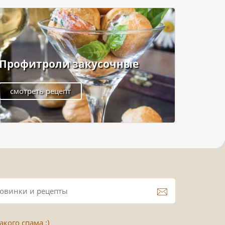
Профитроли закусочные
смотреть рецепт
кого спама :)