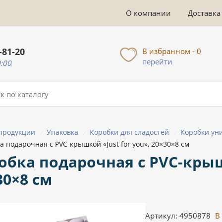
О компании
Доставка
-81-20
В избранном - 0
перейти
0:00
 продукции
Упаковка
Коробки для сладостей
Коробки ун
/
/
/
а подарочная с PVC-крышкой «Just for you», 20×30×8 см
обка подарочная с PVC-крышк
30×8 см
Артикул: 4950878
В