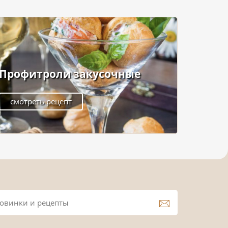
Профитроли закусочные
смотреть рецепт