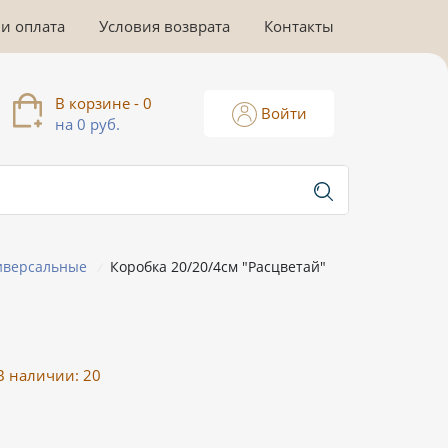
 и оплата
Условия возврата
Контакты
В корзине - 0
Войти
на 0 руб.
иверсальные
Коробка 20/20/4см "Расцветай"
/
В наличии:
20