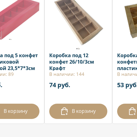
а под 5 конфет
Коробка под 12
Коробка
тиковой
конфет 26/10/3см
конфет
й 23,5*7*3см
Крафт
пласти
ии: 89
В наличии: 144
В налич
я
крышко
.
74 руб.
53 руб
В корзину
В корзину