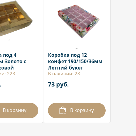
 под 4
Коробка под 12
ы Золото с
конфет 190/150/36мм
ковой
Летний букет
ии: 223
В наличии: 28
й 12*12*3см
.
73 руб.
В корзину
В корзину