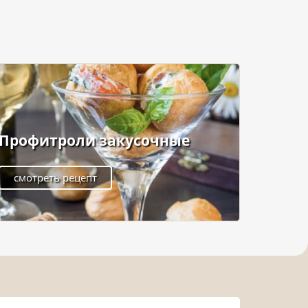
Профитроли закусочные
смотреть рецепт