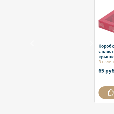
Коробк
с плас
крышко
В налич
Красна
65 руб