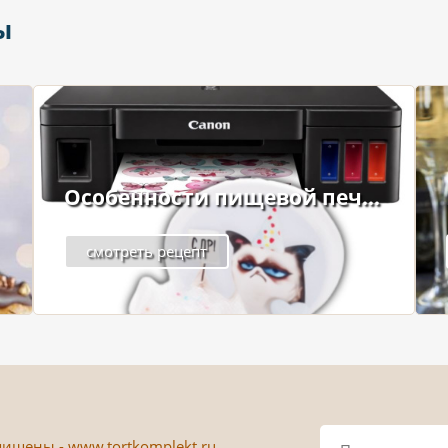
ы
Особенности пищевой печ...
смотреть рецепт
ищены - www.tortkomplekt.ru