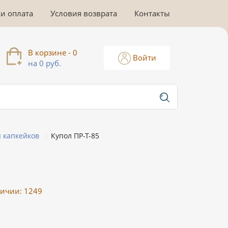
 и оплата
Условия возврата
Контакты
В корзине - 0
Войти
на 0 руб.
 капкейков
Купол ПР-Т-85
/
личии:
1249