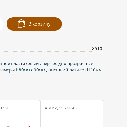
В корзину
8510
жное пластиковый , черное дно прозрачный
размеры h80мм d90мм , внешний размер d110мм
 0251
Артикул: 040145