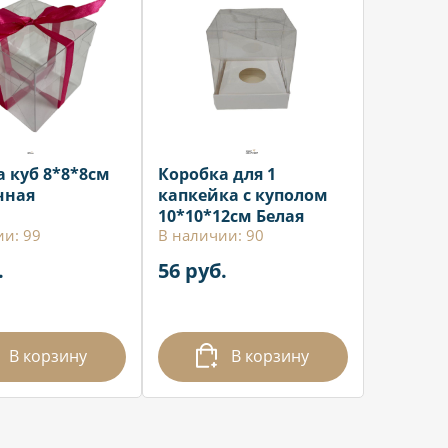
 куб 8*8*8см
Коробка для 1
чная
капкейка с куполом
10*10*12см Белая
ии: 99
В наличии: 90
.
56 руб.
В корзину
В корзину