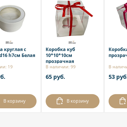
а круглая с
Коробка куб
Коробка
d16 h7см Белая
10*10*10см
прозра
прозрачная
ии: 19
В наличии: 99
В налич
б.
65 руб.
53 руб
В корзину
В корзину