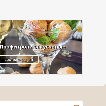
Профитроли закусочные
смотреть рецепт