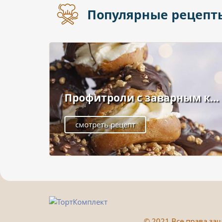
Популярные рецепт
Профитроли с заварным к...
смотреть рецепт
©
2021 Все права защ