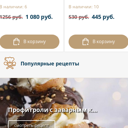
В наличии: 6
В наличии: 10
1 080 руб.
445 руб.
1256 руб.
530 руб.
В корзину
В корзину
Популярные рецепты
Профитроли с заварным к...
смотреть рецепт