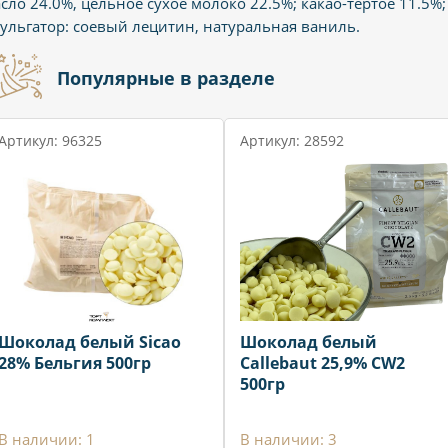
сло 24.0%, цельное сухое молоко 22.5%; какао-тертое 11.5%;
ульгатор: соевый лецитин, натуральная ваниль.
Популярные в разделе
Артикул: 96325
Артикул: 28592
Шоколад белый Sicao
Шоколад белый
28% Бельгия 500гр
Callebaut 25,9% CW2
500гр
В наличии: 1
В наличии: 3