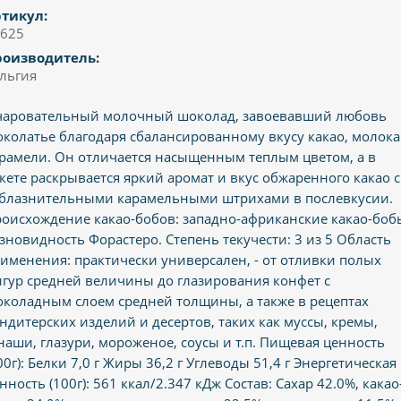
тикул:
625
роизводитель:
льгия
аровательный молочный шоколад, завоевавший любовь
колатье благодаря сбалансированному вкусу какао, молока
рамели. Он отличается насыщенным теплым цветом, а в
кете раскрывается яркий аромат и вкус обжаренного какао с
блазнительными карамельными штрихами в послевкусии.
оисхождение какао-бобов: западно-африканские какао-боб
зновидность Форастеро. Степень текучести: 3 из 5 Область
именения: практически универсален, - от отливки полых
гур средней величины до глазирования конфет с
коладным слоем средней толщины, а также в рецептах
ндитерских изделий и десертов, таких как муссы, кремы,
наши, глазури, мороженое, соусы и т.п. Пищевая ценность
00г): Белки 7,0 г Жиры 36,2 г Углеводы 51,4 г Энергетическая
нность (100г): 561 ккал/2.347 кДж Состав: Сахар 42.0%, какао