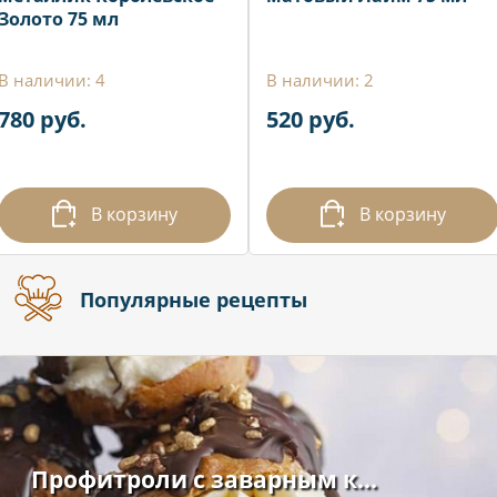
Золото 75 мл
В наличии: 4
В наличии: 2
780 руб.
520 руб.
В корзину
В корзину
Популярные рецепты
Профитроли с заварным к...