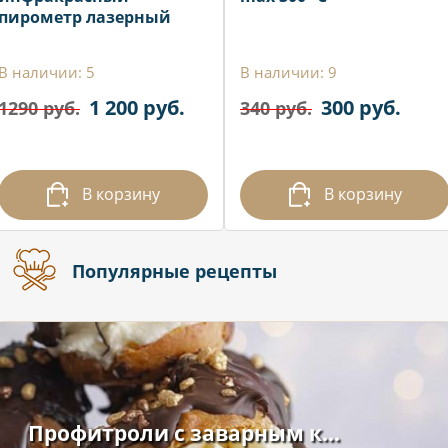
пирометр лазерный
В наличии: 5
В наличии: 9
1 200 руб.
300 руб.
1290 руб.
340 руб.
В корзину
В корзину
Популярные рецепты
Профитроли с заварным к...