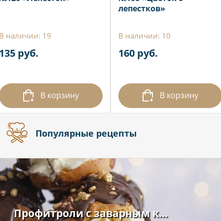
лепестков»
В наличии: 19
В наличии: 10
135 руб.
160 руб.
В корзину
В корзину
Популярные рецепты
Профитроли с заварным к...