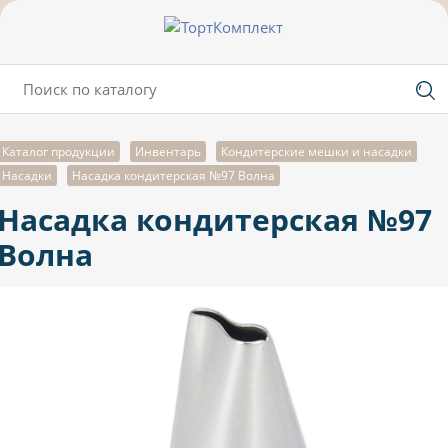
Каталог продукции
Инвентарь
Кондитерские мешки и насадки
Насадки
Насадка кондитерская №97 Волна
Насадка кондитерская №97
Волна