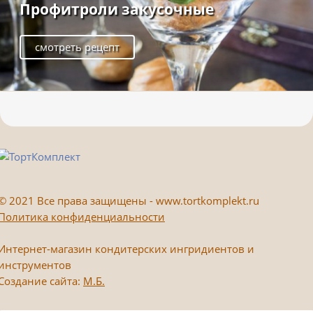
Профитроли закусочные
смотреть рецепт
©
2021 Все права защищены - www.tortkomplekt.ru
Политика конфиденциальности
Интернет-магазин кондитерских ингридиентов и
инструментов
Создание сайта:
М.Б.