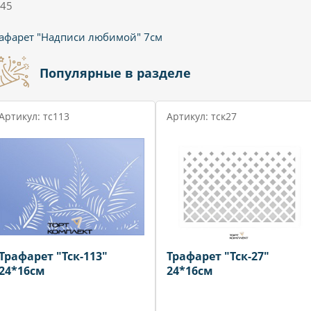
45
афарет "Надписи любимой" 7см
Популярные в разделе
Артикул: тс113
Артикул: тск27
Трафарет "Тск-113"
Трафарет "Тск-27"
24*16см
24*16см