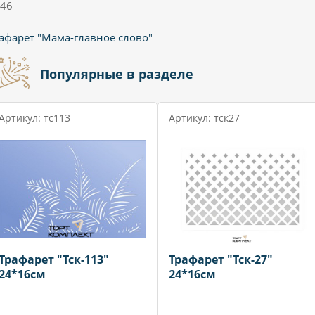
46
афарет "Мама-главное слово"
Популярные в разделе
Артикул: тс113
Артикул: тск27
Трафарет "Тск-113"
Трафарет "Тск-27"
24*16см
24*16см