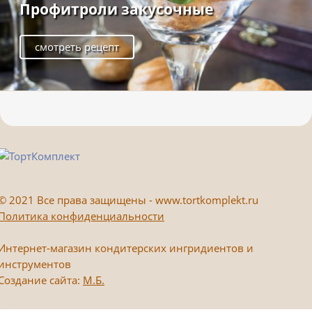
Профитроли закусочные
смотреть рецепт
©
2021 Все права защищены - www.tortkomplekt.ru
Политика конфиденциальности
Интернет-магазин кондитерских ингридиентов и
инструментов
Создание сайта:
М.Б.