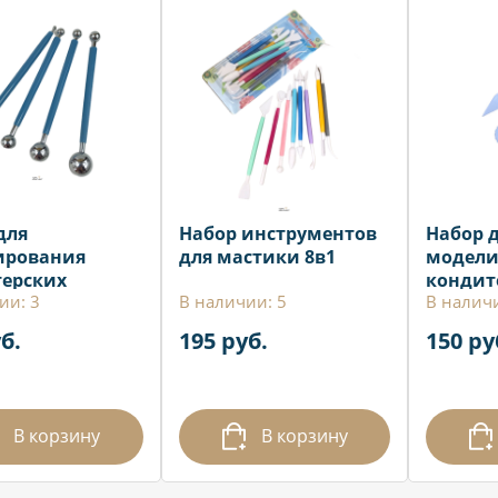
для
Набор инструментов
Набор 
ирования
для мастики 8в1
модели
ерских
кондит
ии: 3
В наличии: 5
В наличи
ний, 4 шт.
украше
- 17 см)
б.
195 руб.
150 ру
В корзину
В корзину