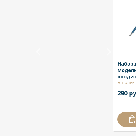
Набор 
модел
кондит
В налич
украше
290 ру