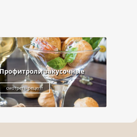
Профитроли закусочные
смотреть рецепт