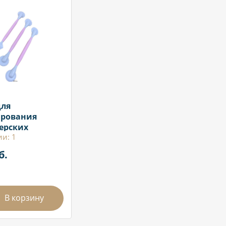
для
рования
ерских
и: 1
ний 3 шт (1 шт
б.
В корзину