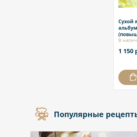
Сухой 
альбум
(повы
В налич
взбива
обесса
1 150 
Популярные рецепт