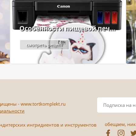
Особенности пищевой печ...
смотреть рецепт
ищены - www.tortkomplekt.ru
циальности
обещаем, ника
ондитерских ингридиентов и инструментов