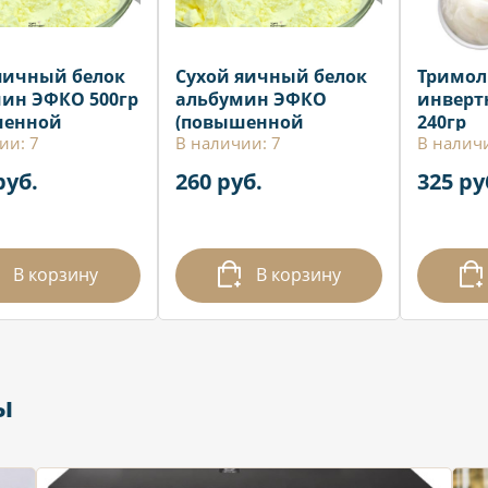
яичный белок
Сухой яичный белок
Тримол
ин ЭФКО 500гр
альбумин ЭФКО
инверт
шенной
(повышенной
240гр
ии: 7
В наличии: 7
В налич
емости,
взбиваемости,
харенный)
обессахаренный)
руб.
260 руб.
325 ру
100гр
В корзину
В корзину
ы