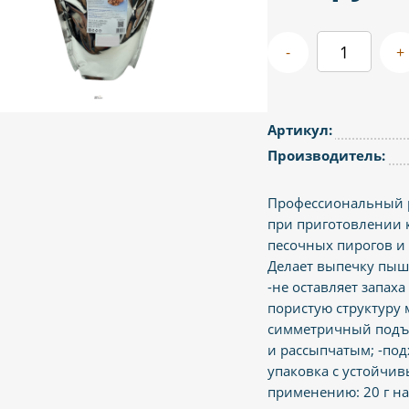
-
+
Артикул:
Производитель:
Профессиональный р
при приготовлении к
песочных пирогов и 
Делает выпечку пышн
-не оставляет запах
пористую структуру
симметричный подъем
и рассыпчатым; -под
упаковка с устойчи
применению: 20 г на