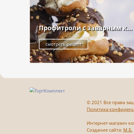
Профитроли с заварным к...
смотреть рецепт
©
2021 Все права защ
Политика конфиден
Интернет-магазин к
Создание сайта:
М.Б.