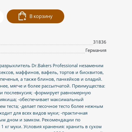
В корзину
31836
Германия
азрыхлитель Dr.Bakers Professional незаменим
ексов, маффинов, вафель, тортов и бисквитов,
печенья, а также блинов, панкейков и оладий.
ее, мягче и более рассыпчатой. Преимущества:
а и послевкусия; -формирует равномерную
 мякиша; -обеспечивает максимальный
 теста; -делает песочное тесто более нежным
ходит для всех видов муки; -практичная
вым дном и замком. Рекомендации по
 1 кг муки. Условия хранения: хранить в сухом