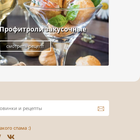
Профитроли закусочные
смотреть рецепт
кого спама :)