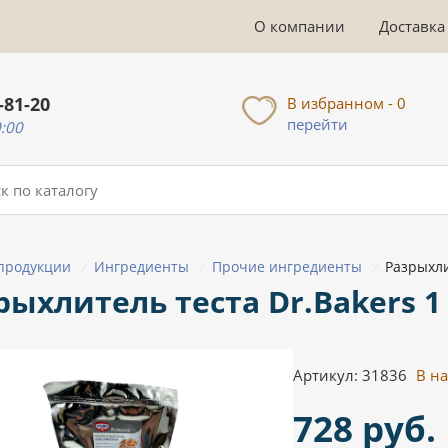
О компании
Доставка
-81-20
В избранном - 0
перейти
0:00
 продукции
Ингредиенты
Прочие ингредиенты
Разрыхли
/
/
/
рыхлитель теста Dr.Bakers 1
Артикул: 31836
В н
728 руб.