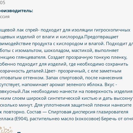
05
роизводитель:
ссия
щевой лак спрей- подходит для изоляции гигроскопичных
щевых изделий от влаги и кислорода.Предотвращает
аимодействие продукта с кислородом и влагой. Подходит д
боты с изомальтом, шоколадом, мастикой, выполняет
нкцию глянцевателя. Создает прозрачную тонкую пленку,
обенно подходит для изделий, где необходимо сохранить
озрачность деталей.Цвет- прозрачный, с еле заметным
лтоватым оттенком. Запах спиртовой, после нанесения
сутствует, напоминает аромат зеленого яблока. Вкус -
звкусный.Лак необходимо нанести на поверхность изделия
нким слоем широкой синтетической кистью и дать высохну
сколько минут. Для уплотнения защитной пленки нанесите
к повторно. Состав — Спиртовая дисперсия глазирователя
ллака (Е904), растительнео масло (кокосовое) Беречь от огня