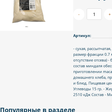
-
+
Артикул:
- сухая, рассыпчата
размер фракции 0.7
отсутствие отсева) -
состав миндаля обе
приготовлении macar
домашнего хлеба, п
и блюд. Пищевая ценн
Углеводы 15 гр. - Жи
2510 кДж Состав - 
Популярные в разделе