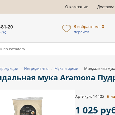
О компании
Доставка
-81-20
В избранном - 0
перейти
0:00
 продукции
Ингредиенты
Мука и орехи
Миндальная мука
/
/
/
дальная мука Aramona Пудр
Артикул: 14402
В н
1 025 руб