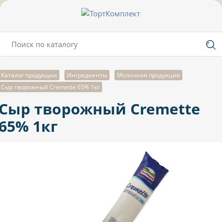
Каталог продукции
Ингредиенты
Молочная продукция
Сыр творожный Cremette 65% 1кг
Сыр творожный Cremette
65% 1кг