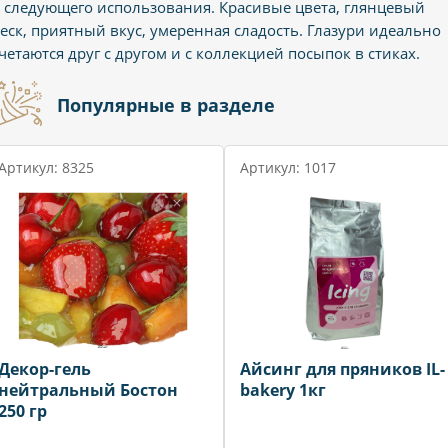
 следующего использования. Красивые цвета, глянцевый
еск, приятный вкус, умеренная сладость. Глазури идеально
четаются друг с другом и с коллекцией посыпок в стиках.
Популярные в разделе
Артикул: 8325
Артикул: 1017
Декор-гель
Айсинг для пряников IL-
нейтральный Бостон
bakery 1кг
250 гр