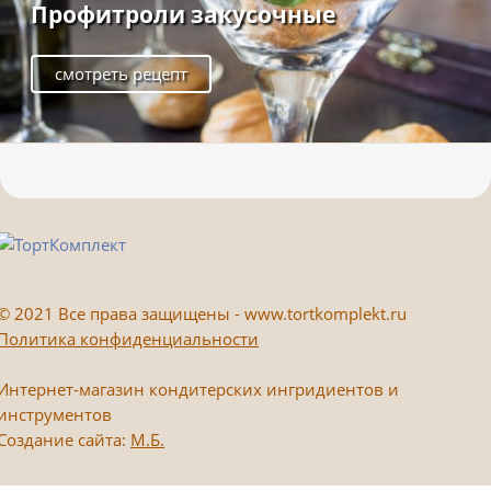
Профитроли закусочные
смотреть рецепт
©
2021 Все права защищены - www.tortkomplekt.ru
Политика конфиденциальности
Интернет-магазин кондитерских ингридиентов и
инструментов
Создание сайта:
М.Б.