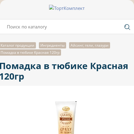
Каталог продукции
Ингредиенты
Айсинг, гели, глазури
Помадка в тюбике Красная 120гр
Помадка в тюбике Красная
120гр