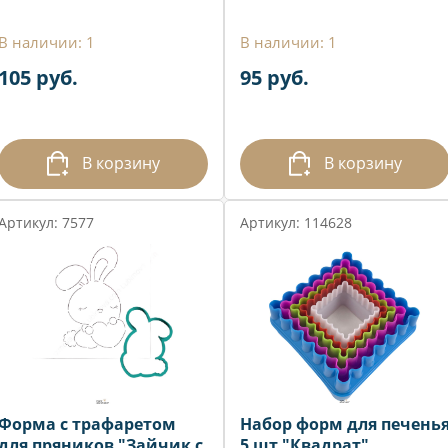
В наличии: 1
В наличии: 1
105 руб.
95 руб.
В корзину
В корзину
Артикул: 7577
Артикул: 114628
Форма с трафаретом
Набор форм для печень
для пряников "Зайчик с
5 шт "Квадрат"