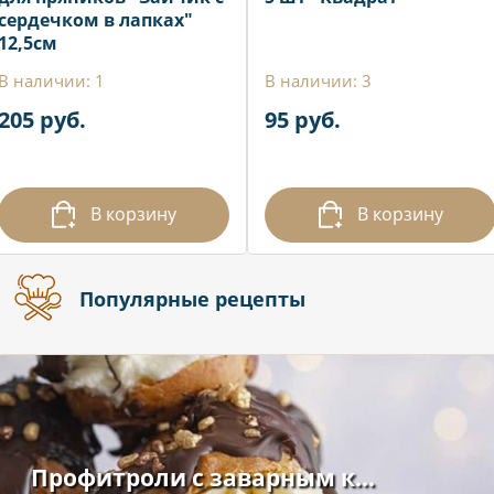
сердечком в лапках"
12,5см
В наличии: 1
В наличии: 3
205 руб.
95 руб.
В корзину
В корзину
Популярные рецепты
Профитроли с заварным к...