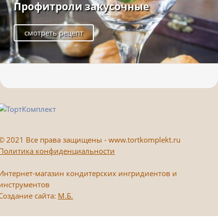
Профитроли закусочные
смотреть рецепт
©
2021 Все права защищены - www.tortkomplekt.ru
Политика конфиденциальности
Интернет-магазин кондитерских ингридиентов и
инструментов
Создание сайта:
М.Б.