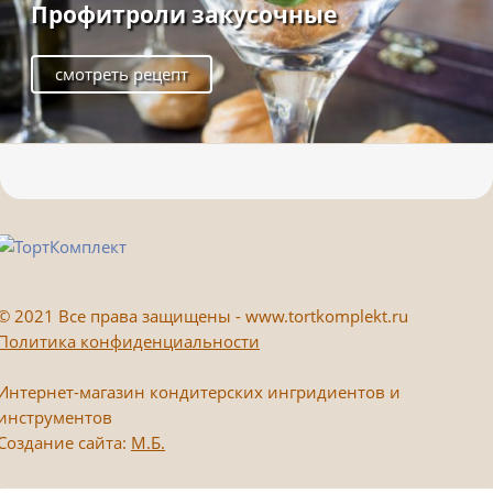
Профитроли закусочные
смотреть рецепт
©
2021 Все права защищены - www.tortkomplekt.ru
Политика конфиденциальности
Интернет-магазин кондитерских ингридиентов и
инструментов
Создание сайта:
М.Б.