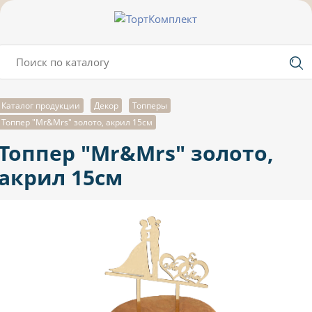
Каталог продукции
Декор
Топперы
Топпер "Mr&Mrs" золото, акрил 15см
Топпер "Mr&Mrs" золото,
акрил 15см