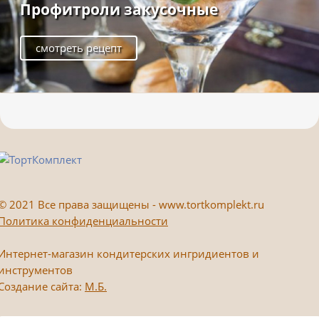
Профитроли закусочные
смотреть рецепт
©
2021 Все права защищены - www.tortkomplekt.ru
Политика конфиденциальности
Интернет-магазин кондитерских ингридиентов и
инструментов
Создание сайта:
М.Б.