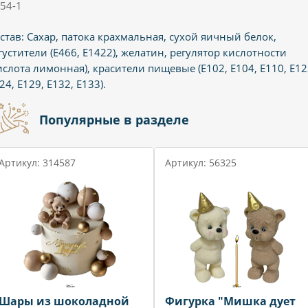
54-1
став: Сахар, патока крахмальная, сухой яичный белок,
густители (Е466, Е1422), желатин, регулятор кислотности
ислота лимонная), красители пищевые (Е102, Е104, Е110, Е12
24, Е129, Е132, Е133).
Популярные в разделе
Артикул: 314587
Артикул: 56325
Шары из шоколадной
Фигурка "Мишка дует