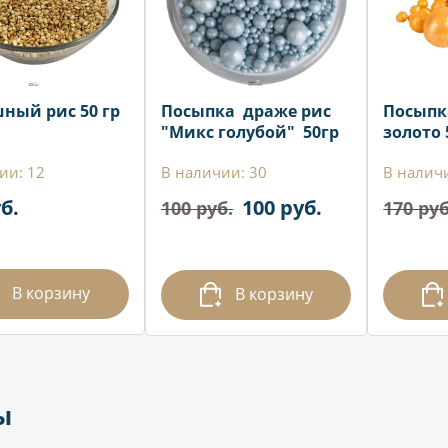
ный рис 50 гр
Посыпка драже рис
Посыпк
"Микс голубой" 50гр
золото 
ии: 12
В наличии: 30
В налич
б.
100 руб.
100 руб.
170 руб
В корзину
В корзину
ы