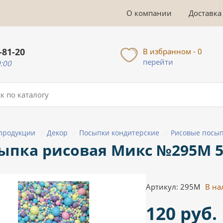
О компании
Доставка
-81-20
В избранном - 0
перейти
0:00
 продукции
Декор
Посыпки кондитерские
Рисовые посы
/
/
/
ыпка рисовая Микс №295М 5
Артикул: 295М
В на
120 руб.