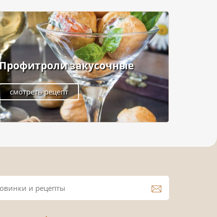
Профитроли закусочные
смотреть рецепт