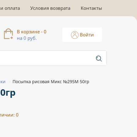
 и оплата
Условия возврата
Контакты
В корзине - 0
Войти
на 0 руб.
пки
Посыпка рисовая Микс №295М 50гр
/
0гр
личии:
0