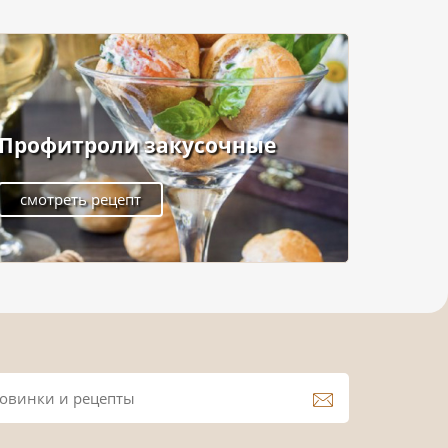
Профитроли закусочные
смотреть рецепт