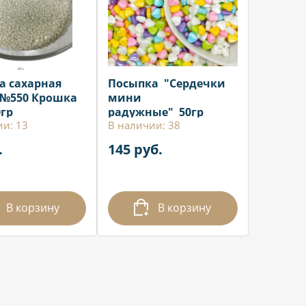
а сахарная
Посыпка "Сердечки
 №550 Крошка
мини
0гр
радужные" 50гр
ии: 13
В наличии: 38
.
145 руб.
В корзину
В корзину