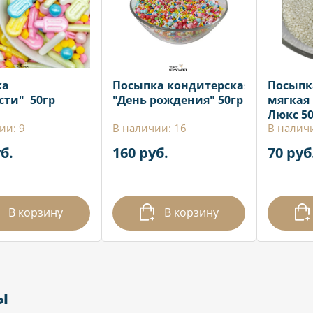
ка
Посыпка кондитерская
Посыпк
сти" 50гр
"День рождения" 50гр
мягкая
Люкс 5
ии: 9
В наличии: 16
В налич
б.
160 руб.
70 руб
В корзину
В корзину
ы