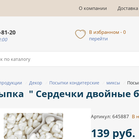
О компании
Доставка
-81-20
В избранном - 0
перейти
0:00
 продукции
Декор
Посыпки кондитерские
миксы
Посы
/
/
/
/
ыпка " Сердечки двойные б
Артикул: 645887
В 
139 руб.