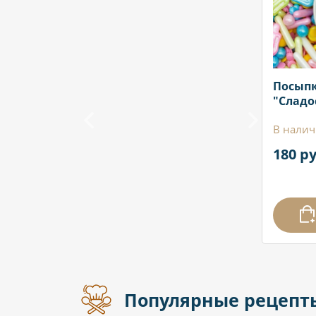
Посып
"Сладо
В налич
180 ру
Популярные рецепт