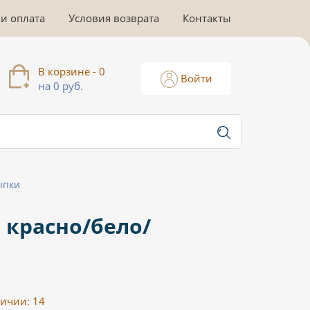
 и оплата
Условия возврата
Контакты
В корзине - 0
Войти
на 0 руб.
ыпки
 красно/бело/
личии:
14