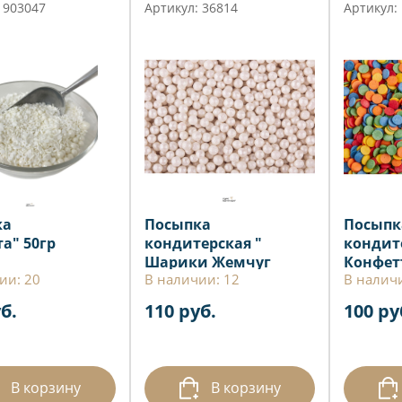
 903047
Артикул: 36814
Артикул:
ка
Посыпка
Посыпк
а" 50гр
кондитерская "
кондит
Шарики Жемчуг
Конфетт
ии: 20
В наличии: 12
В налич
белый " 100 гр
гр
б.
110 руб.
100 ру
В корзину
В корзину