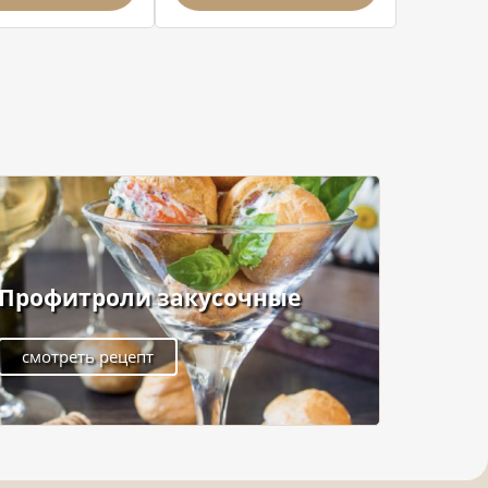
Профитроли закусочные
смотреть рецепт