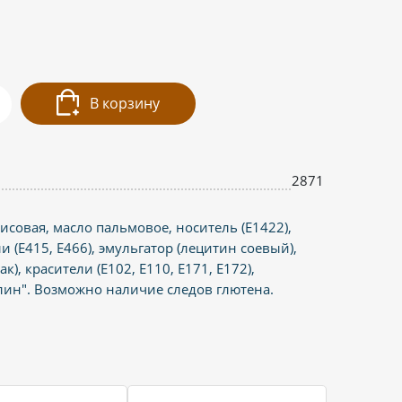
В корзину
2871
рисовая, масло пальмовое, носитель (Е1422),
ли (Е415, Е466), эмульгатор (лецитин соевый),
к), красители (Е102, Е110, Е171, Е172),
лин". Возможно наличие следов глютена.