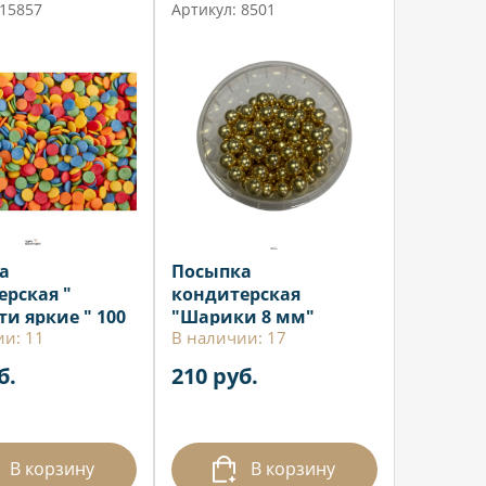
 15857
Артикул: 8501
а
Посыпка
ерская "
кондитерская
и яркие " 100
"Шарики 8 мм"
ии: 11
В наличии: 17
золото 50 гр
б.
210 руб.
В корзину
В корзину