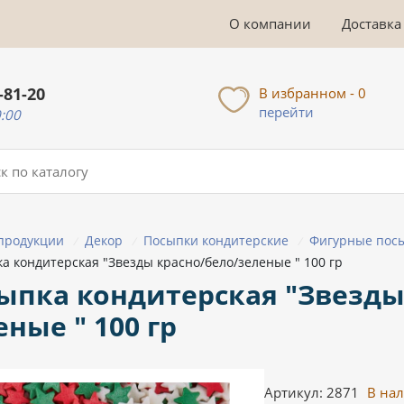
О компании
Доставка
-81-20
В избранном - 0
перейти
0:00
 продукции
Декор
Посыпки кондитерские
Фигурные пос
/
/
/
а кондитерская "Звезды красно/бело/зеленые " 100 гр
ыпка кондитерская "Звезды
еные " 100 гр
Артикул: 2871
В на