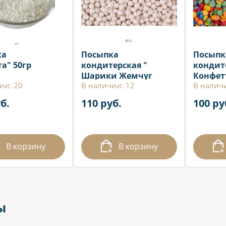
ка
Посыпка
Посыпк
а" 50гр
кондитерская "
кондит
Шарики Жемчуг
Конфетт
ии: 20
В наличии: 12
В налич
белый " 100 гр
гр
б.
110 руб.
100 ру
В корзину
В корзину
ы