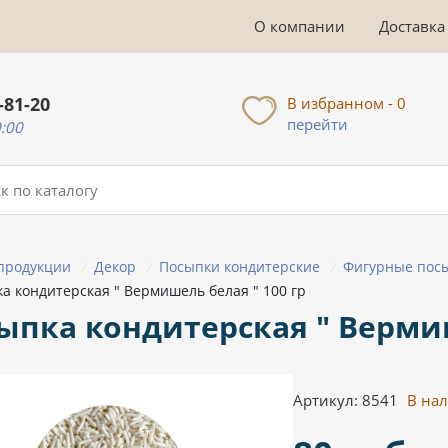
О компании
Доставка
-81-20
В избранном - 0
перейти
0:00
 продукции
Декор
Посыпки кондитерские
Фигурные пос
/
/
/
а кондитерская " Вермишель белая " 100 гр
ыпка кондитерская " Вермиш
Артикул: 8541
В на