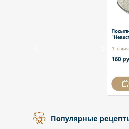
Посып
"Невест
В налич
160 ру
Популярные рецепт