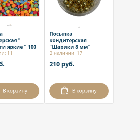
а
Посыпка
ерская "
кондитерская
и яркие " 100
"Шарики 8 мм"
ии: 11
В наличии: 17
золото 50 гр
б.
210 руб.
В корзину
В корзину