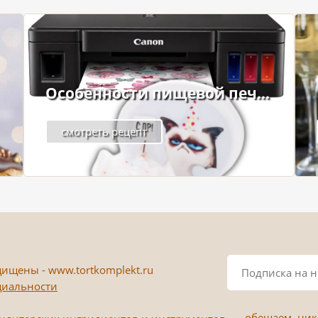
Особенности пищевой печ...
смотреть рецепт
ищены - www.tortkomplekt.ru
циальности
обещаем, ника