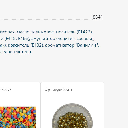
8541
рисовая, масло пальмовое, носитель (Е1422),
ли (Е415, Е466), эмульгатор (лецитин соевый),
к), краситель (Е102), ароматизатор "Ванилин".
ледов глютена.
 15857
Артикул: 8501