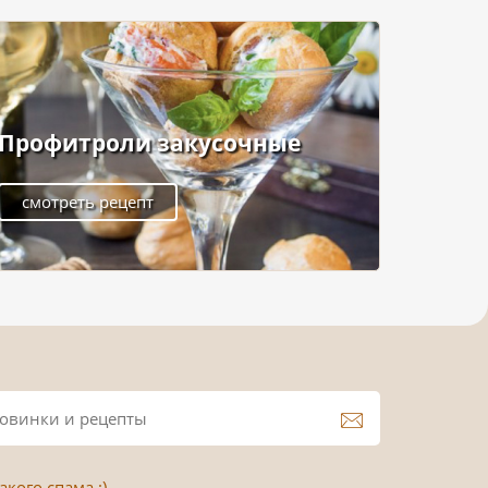
Профитроли закусочные
смотреть рецепт
кого спама :)